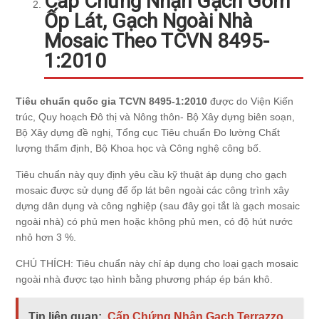
Cấp Chứng Nhận Gạch Gốm
Ốp Lát, Gạch Ngoài Nhà
Mosaic Theo TCVN 8495-
1:2010
Tiêu chuẩn quốc gia TCVN 8495-1:2010
được do Viện Kiến
trúc, Quy hoạch Đô thị và Nông thôn- Bộ Xây dựng biên soạn,
Bộ Xây dựng đề nghị, Tổng cục Tiêu chuẩn Đo lường Chất
lượng thẩm định, Bộ Khoa học và Công nghệ công bố.
Tiêu chuẩn này quy định yêu cầu kỹ thuật áp dụng cho gạch
mosaic được sử dụng để ốp lát bên ngoài các công trình xây
dựng dân dụng và công nghiệp (sau đây gọi tắt là gạch mosaic
ngoài nhà) có phủ men hoặc không phủ men, có độ hút nước
nhỏ hơn 3 %.
CHÚ THÍCH: Tiêu chuẩn này chỉ áp dụng cho loại gạch mosaic
ngoài nhà được tạo hình bằng phương pháp ép bán khô.
Tin liên quan:
Cấp Chứng Nhận Gạch Terrazzo