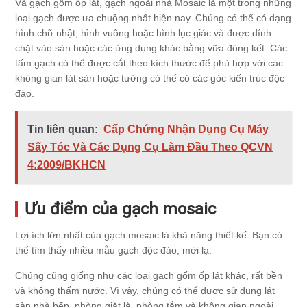
Và gạch gốm ốp lát, gạch ngoài nhà Mosaic là một trong những
loại gạch được ưa chuộng nhất hiện nay. Chúng có thể có dạng
hình chữ nhật, hình vuông hoặc hình lục giác và được dính
chặt vào sàn hoặc các ứng dụng khác bằng vữa đông kết. Các
tấm gạch có thể được cắt theo kích thước để phù hợp với các
không gian lát sàn hoặc tường có thể có các góc kiến ​​trúc độc
đáo.
Tin liên quan:
Cấp Chứng Nhận Dụng Cụ Máy
Sấy Tóc Và Các Dụng Cụ Làm Đầu Theo QCVN
4:2009/BKHCN
Ưu điểm của gạch mosaic
Lợi ích lớn nhất của gạch mosaic là khả năng thiết kế. Bạn có
thể tìm thấy nhiều mẫu gạch độc đáo, mới lạ.
Chúng cũng giống như các loại gạch gốm ốp lát khác, rất bền
và không thấm nước. Vì vậy, chúng có thể được sử dụng lát
sàn nhà bếp, phòng giặt là, phòng tắm và không gian ngoài