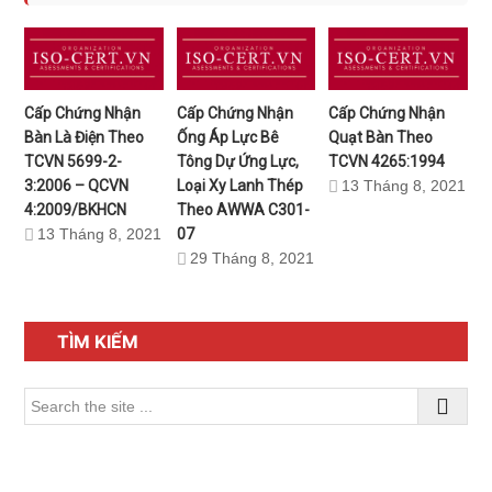
Cấp Chứng Nhận
Cấp Chứng Nhận
Cấp Chứng Nhận
Bàn Là Điện Theo
Ống Áp Lực Bê
Quạt Bàn Theo
TCVN 5699-2-
Tông Dự Ứng Lực,
TCVN 4265:1994
3:2006 – QCVN
Loại Xy Lanh Thép
13 Tháng 8, 2021
4:2009/BKHCN
Theo AWWA C301-
13 Tháng 8, 2021
07
29 Tháng 8, 2021
Sidebar
chính
TÌM KIẾM
Search
the
site
...