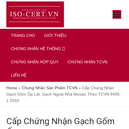
Skip
Bỏ
Bỏ
to
qua
qua
SHOW
main
primary
footer
MENU
SH
SE
content
sidebar
TRANG CHỦ
GIỚI THIỆU
CHỨNG NHẬN HỆ THỐNG
CHỨNG NHẬN HỢP QUY
CHỨNG NHẬN TCVN
LIÊN HỆ
Home
»
Chứng Nhận Sản Phẩm TCVN
»
Cấp Chứng Nhận
Gạch Gốm Ốp Lát, Gạch Ngoài Nhà Mosaic Theo TCVN 8495-
1:2010
Cấp Chứng Nhận Gạch Gốm