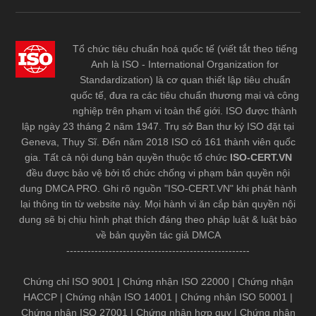
Tổ chức tiêu chuẩn hoá quốc tế (viết tắt theo tiếng
Anh là ISO - International Organization for
Standardization) là cơ quan thiết lập tiêu chuẩn
quốc tế, đưa ra các tiêu chuẩn thương mại và công
nghiệp trên phạm vi toàn thế giới. ISO được thành
lập ngày 23 tháng 2 năm 1947. Trụ sở Ban thư ký ISO đặt tại
Geneva, Thụy Sĩ. Đến năm 2018 ISO có 161 thành viên quốc
gia. Tất cả nội dung bản quyền thuộc tổ chức
ISO-CERT.VN
đều được bảo vệ bởi tổ chức chống vi phạm bản quyền nội
dung DMCA PRO. Ghi rõ nguồn "ISO-CERT.VN" khi phát hành
lại thông tin từ website này. Mọi hành vi ăn cắp bản quyền nội
dung sẽ bị chịu hình phạt thích đáng theo pháp luật & luật bảo
về bản quyền tác giả DMCA
----------------------------------------------------
Chứng chỉ ISO 9001
|
Chứng nhận ISO 22000
|
Chứng nhận
HACCP
|
Chứng nhận ISO 14001
|
Chứng nhận ISO 50001
|
Chứng nhận ISO 27001
|
Chứng nhận hợp quy
|
Chứng nhận