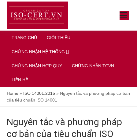
Skip
Bỏ
Bỏ
to
qua
qua
SHOW
main
primary
footer
MENU
SH
SE
content
sidebar
TRANG CHỦ
GIỚI THIỆU
CHỨNG NHẬN HỆ THỐNG
CHỨNG NHẬN HỢP QUY
CHỨNG NHẬN TCVN
LIÊN HỆ
Home
»
ISO 14001:2015
»
Nguyên tắc và phương pháp cơ bản
của tiêu chuẩn ISO 14001
Nguyên tắc và phương pháp
cơ bản của tiêu chuẩn ISO