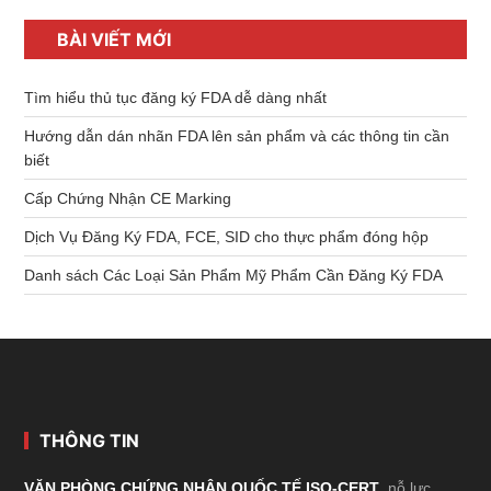
BÀI VIẾT MỚI
Tìm hiểu thủ tục đăng ký FDA dễ dàng nhất
Hướng dẫn dán nhãn FDA lên sản phẩm và các thông tin cần
biết
Cấp Chứng Nhận CE Marking
Dịch Vụ Đăng Ký FDA, FCE, SID cho thực phẩm đóng hộp
Danh sách Các Loại Sản Phẩm Mỹ Phẩm Cần Đăng Ký FDA
Footer
THÔNG TIN
VĂN PHÒNG CHỨNG NHẬN QUỐC TẾ ISO-CERT
nỗ lực