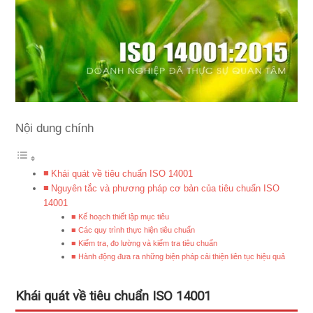
Nội dung chính
Khái quát về tiêu chuẩn ISO 14001
Nguyên tắc và phương pháp cơ bản của tiêu chuẩn ISO
14001
Kế hoạch thiết lập mục tiêu
Các quy trình thực hiện tiêu chuẩn
Kiểm tra, đo lường và kiểm tra tiêu chuẩn
Hành động đưa ra những biện pháp cải thiện liên tục hiệu quả
Khái quát về tiêu chuẩn ISO 14001