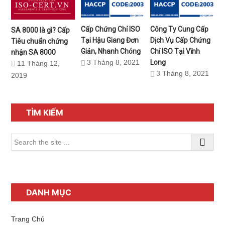
Cấp Chứng Chỉ ISO
Công Ty Cung Cấp
SA 8000 là gì? Cấp
Tại Hậu Giang Đơn
Dịch Vụ Cấp Chứng
Tiêu chuẩn chứng
Giản, Nhanh Chóng
Chỉ ISO Tại Vĩnh
nhận SA 8000
3 Tháng 8, 2021
Long
11 Tháng 12,
3 Tháng 8, 2021
2019
Sidebar
chính
TÌM KIẾM
Search
the
site
...
DANH MỤC
Trang Chủ