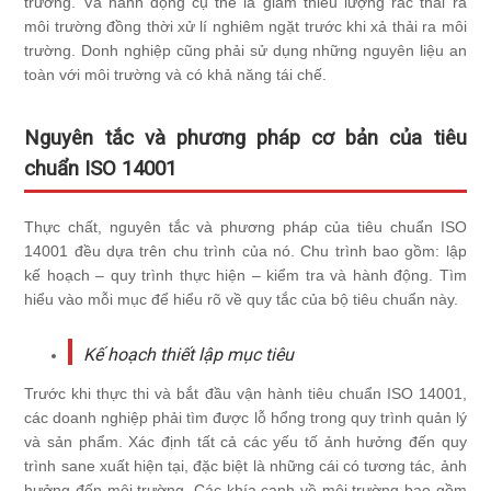
trường. Và hành động cụ thể là giảm thiểu lượng rác thải ra
môi trường đồng thời xử lí nghiêm ngặt trước khi xả thải ra môi
trường. Donh nghiệp cũng phải sử dụng những nguyên liệu an
toàn với môi trường và có khả năng tái chế.
Nguyên tắc và phương pháp cơ bản của tiêu
chuẩn ISO 14001
Thực chất, nguyên tắc và phương pháp của tiêu chuẩn
ISO
14001
đều dựa trên chu trình của nó. Chu trình bao gồm: lập
kế hoạch – quy trình thực hiện – kiểm tra và hành động. Tìm
hiểu vào mỗi mục để hiểu rõ về quy tắc của bộ tiêu chuẩn này.
Kế hoạch thiết lập mục tiêu
Trước khi thực thi và bắt đầu vận hành tiêu chuẩn
ISO 14001
,
các doanh nghiệp phải tìm được lỗ hổng trong quy trình quản lý
và sản phẩm. Xác định tất cả các yếu tố ảnh hưởng đến quy
trình sane xuất hiện tại, đặc biệt là những cái có tương tác, ảnh
hưởng đến môi trường. Các khía cạnh về môi trường bao gồm