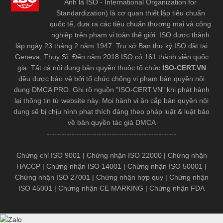
Anh là ISO - International Organization for
Standardization) là cơ quan thiết lập tiêu chuẩn
quốc tế, đưa ra các tiêu chuẩn thương mại và công
nghiệp trên phạm vi toàn thế giới. ISO được thành
lập ngày 23 tháng 2 năm 1947. Trụ sở Ban thư ký ISO đặt tại
Geneva, Thụy Sĩ. Đến năm 2018 ISO có 161 thành viên quốc
gia. Tất cả nội dung bản quyền thuộc tổ chức
ISO-CERT.VN
đều được bảo vệ bởi tổ chức chống vi phạm bản quyền nội
dung DMCA PRO. Ghi rõ nguồn "ISO-CERT.VN" khi phát hành
lại thông tin từ website này. Mọi hành vi ăn cắp bản quyền nội
dung sẽ bị chịu hình phạt thích đáng theo pháp luật & luật bảo
về bản quyền tác giả DMCA
----------------------------------------------------
Chứng chỉ ISO 9001
|
Chứng nhận ISO 22000
|
Chứng nhận
HACCP
|
Chứng nhận ISO 14001
|
Chứng nhận ISO 50001
|
Chứng nhận ISO 27001
|
Chứng nhận hợp quy
|
Chứng nhận
ISO 45001
|
Chứng nhận CE MARKING
|
Chứng nhận FDA