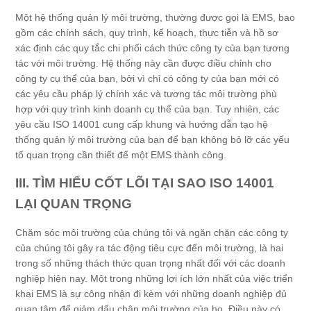
Một hệ thống quản lý môi trường, thường được gọi là EMS, bao
gồm các chính sách, quy trình, kế hoạch, thực tiễn và hồ sơ
xác định các quy tắc chi phối cách thức công ty của bạn tương
tác với môi trường. Hệ thống này cần được điều chỉnh cho
công ty cụ thể của bạn, bởi vì chỉ có công ty của bạn mới có
các yêu cầu pháp lý chính xác và tương tác môi trường phù
hợp với quy trình kinh doanh cụ thể của bạn. Tuy nhiên, các
yêu cầu ISO 14001 cung cấp khung và hướng dẫn tạo hệ
thống quản lý môi trường của bạn để bạn không bỏ lỡ các yếu
tố quan trọng cần thiết để một EMS thành công.
III. TÌM HIỂU CỐT LÕI TẠI SAO ISO 14001
LẠI QUAN TRỌNG
Chăm sóc môi trường của chúng tôi và ngăn chặn các công ty
của chúng tôi gây ra tác động tiêu cực đến môi trường, là hai
trong số những thách thức quan trọng nhất đối với các doanh
nghiệp hiện nay. Một trong những lợi ích lớn nhất của việc triển
khai EMS là sự công nhận đi kèm với những doanh nghiệp đủ
quan tâm để giảm dấu chân môi trường của họ. Điều này có