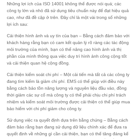
Những lợi ích của ISO 14001 không thể được nói quá; các
công ty lớn và nhỏ đã sử dụng tiêu chuẩn này để đạt hiệu quả
cao, như đã đề cập ở trên. Đây chỉ là một vài trong số những
lợi ích sau:
Cải thiện hình ảnh và uy tín của bạn – Bằng cách đảm bảo với
khách hàng rằng bạn có cam kết quản lý rõ ràng các tác động
môi trường của mình, bạn có thể nâng cao hình ảnh và thị
phần của mình thông qua việc duy trì hình ảnh công cộng tốt
và cải thiện quan hệ cộng đồng.
Cải thiện kiểm soát chi phí – Một cải tiến mà tất cả các công ty
đang tìm kiếm là giảm chi phí. EMS có thể giúp với điều này
bằng cách bảo tồn năng lượng và nguyên liệu đầu vào, đồng
thời giảm các sự cố mà công ty có thể phải chịu chi phí trách
nhiệm và kiểm soát môi trường được cải thiện có thể giúp mua
bảo hiểm với chi phí giảm cho công ty.
Sử dụng việc ra quyết định dựa trên bằng chứng – Bằng cách
đảm bảo rằng bạn đang sử dụng dữ liệu chính xác để đưa ra
quyết định về những gì cần cải thiện, bạn có thể tăng đáng kể