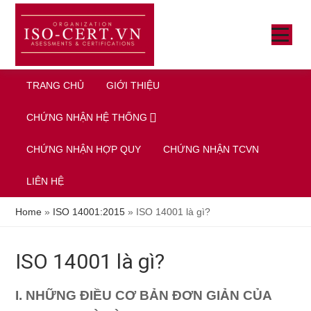
Skip
Bỏ
Bỏ
to
qua
qua
SHOW
main
primary
footer
MENU
SH
SE
content
sidebar
TRANG CHỦ
GIỚI THIỆU
CHỨNG NHẬN HỆ THỐNG
CHỨNG NHẬN HỢP QUY
CHỨNG NHẬN TCVN
LIÊN HỆ
Home
»
ISO 14001:2015
»
ISO 14001 là gì?
ISO 14001 là gì?
I. NHỮNG ĐIỀU CƠ BẢN ĐƠN GIẢN CỦA