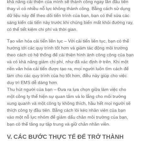
khả năng cải thiện của mình sẽ thành công ngay lần đầu tiên
thay vì có nhiều nỗ lực không thành công. Bằng cách sử dụng
dữ liệu này để theo dõi tiến trình của bạn, bạn có thể sửa các
sáng kiến cải tiến này trước khi chúng biến mất khỏi đường ray,
có thể tiết kiệm chi phí và thời gian.
Tạo văn hóa cải tiến liên tục – Với cải tiến liên tục, bạn có thể
hướng tới các quy trình tốt hơn và giảm tác động môi trường
theo cách có hệ thống để cải thiện hình ảnh công cộng của bạn
và có khả năng giảm chi phí, như đã xác định ở trên. Khi một
nền văn hóa cải tiến được tạo ra, mọi người luôn tìm cách để
làm cho các quy trình của họ tốt hơn, điều này giúp cho việc
duy trì EMS dễ dàng hơn.
Thu hút người của bạn – Đưa ra lựa chọn giữa làm việc cho
một công ty thể hiện sự quan tâm và lo lắng cho môi trường
xung quanh và một công ty không thích, hầu hết mọi người sẽ
thích công ty đầu tiên. Bằng cách lôi kéo nhân viên của bạn
vào một nỗ lực nhóm để giảm dấu chân môi trường của bạn,
bạn có thể tăng sự tập trung và giữ chân nhân viên.
V. CÁC BƯỚC THỰC TẾ ĐỂ TRỞ THÀNH