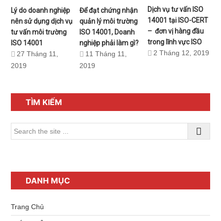
Dịch vụ tư vấn ISO
Lý do doanh nghiệp
Để đạt chứng nhận
14001 tại ISO-CERT
nên sử dụng dịch vụ
quản lý môi trường
– đơn vị hàng đầu
tư vấn môi trường
ISO 14001, Doanh
trong lĩnh vực ISO
ISO 14001
nghiệp phải làm gì?
2 Tháng 12, 2019
27 Tháng 11,
11 Tháng 11,
2019
2019
Sidebar
chính
TÌM KIẾM
Search
the
site
...
DANH MỤC
Trang Chủ