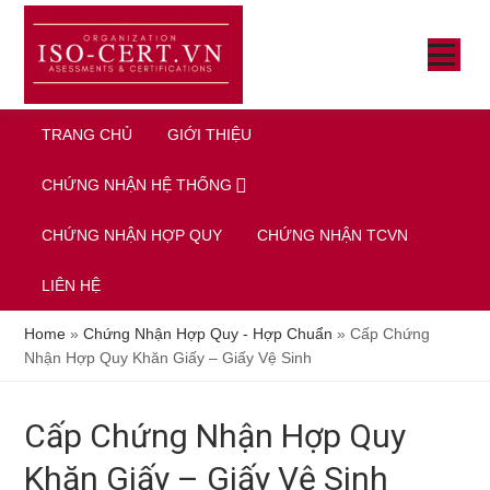
Skip
Bỏ
Bỏ
to
qua
qua
SHOW
main
primary
footer
MENU
SH
SE
content
sidebar
TRANG CHỦ
GIỚI THIỆU
CHỨNG NHẬN HỆ THỐNG
CHỨNG NHẬN HỢP QUY
CHỨNG NHẬN TCVN
LIÊN HỆ
Home
»
Chứng Nhận Hợp Quy - Hợp Chuẩn
»
Cấp Chứng
Nhận Hợp Quy Khăn Giấy – Giấy Vệ Sinh
Cấp Chứng Nhận Hợp Quy
Khăn Giấy – Giấy Vệ Sinh