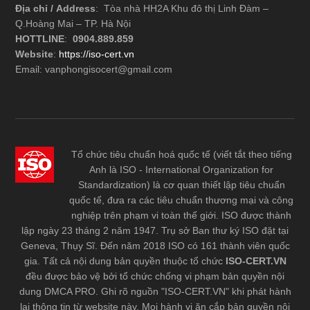
Địa chỉ / Address
: Tòa nhà HH2A Khu đô thị Linh Đàm –
Q.Hoàng Mai – TP. Hà Nội
HOTTLINE
:
0904.889.859
Website
:
https://iso-cert.vn
Email: vanphongisocert@gmail.com
Tổ chức tiêu chuẩn hoá quốc tế (viết tắt theo tiếng
Anh là ISO - International Organization for
Standardization) là cơ quan thiết lập tiêu chuẩn
quốc tế, đưa ra các tiêu chuẩn thương mại và công
nghiệp trên phạm vi toàn thế giới. ISO được thành
lập ngày 23 tháng 2 năm 1947. Trụ sở Ban thư ký ISO đặt tại
Geneva, Thụy Sĩ. Đến năm 2018 ISO có 161 thành viên quốc
gia. Tất cả nội dung bản quyền thuộc tổ chức
ISO-CERT.VN
đều được bảo vệ bởi tổ chức chống vi phạm bản quyền nội
dung DMCA PRO. Ghi rõ nguồn "ISO-CERT.VN" khi phát hành
lại thông tin từ website này. Mọi hành vi ăn cắp bản quyền nội