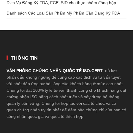
Dịch Vụ Đăng Ký FDA, FCE, SID cho thực phẩm đóng hộp
Danh sách Các Loại Sản Phẩm Mỹ Phẩm Cần Đăng Ký FDA
Footer
THÔNG TIN
VĂN PHÒNG CHỨNG NHẬN QUỐC TẾ ISO-CERT
nỗ lực
phấn đấu không ngừng để cung cấp các dịch vụ tư vấn tuyệt
vời nhất đáp ứng sự hài lòng của khách hàng ở mức cao nhất.
Chúng tôi đạt 100% tỷ lệ tư vấn thành công cho khách hàng đạt
chứng nhận ISO bằng cách phát triển và xây dựng hệ thống
quản lý bền vững. Chúng tôi hợp tác với các tổ chức và cơ
quan chứng nhận uy tín nhất để đảm bảo chứng chỉ của bạn có
công nhận quốc gia và quốc tế thích hợp.